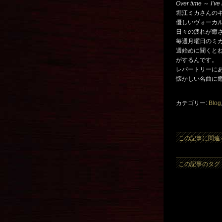
Over time
～
I’ve
堀江ミカさんの
優しいヴォーカ
日々の疲れが癒
毎週月曜日のミ
週始めに聞くと
がするんです。
レパートリーに
懐かしい名曲に
カテゴリー:
Blog
この記事に関連
この記事のタグ