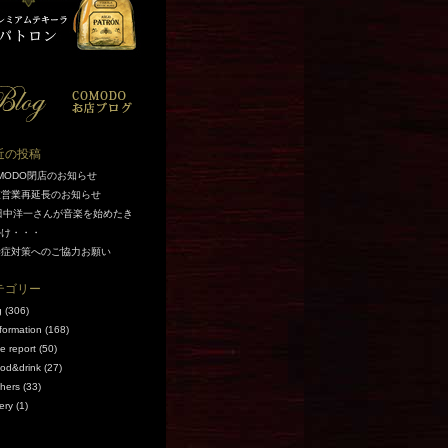
近の投稿
MODO閉店のお知らせ
短営業再延長のお知らせ
田中洋一さんが音楽を始めたき
かけ・・・
染症対策へのご協力お願い
テゴリー
g
(306)
nformation
(168)
ve report
(50)
ood&drink
(27)
thers
(33)
ery
(1)