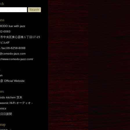
rch
ess
ODO bar with jazz
2-0083
市中央区東心斎橋１丁目17-15
ビル4F
 & fax:06-6258-8088
o@comodo-jazz.com
p://www.comodo-jazz.com/
z
an
 Official Website
ers
odo kitchen 茨木
asonic Hi-Fi オーディオ -
hnics
阪日日新聞
emap