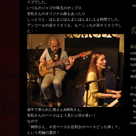
イブでした。
いつものジャズや珠玉のポップス
笠松さんのオリジナル曲もあったり
しっとりと、ほんまにほんまにほんまにええ時間でした。
アンコールの涙そうそうも、もーこっちが涙そうそうでし
た・・
最
CO
時
Tp
っ
感
カ
Blo
i
li
途中で来られた堀さん&神田さん。
f
笠松さんのベースはよう見たら弦が多い！
o
なので
Gall
「神田さん、６弦ベースか左利きのベースどっち弾く？」
という究極の選択！