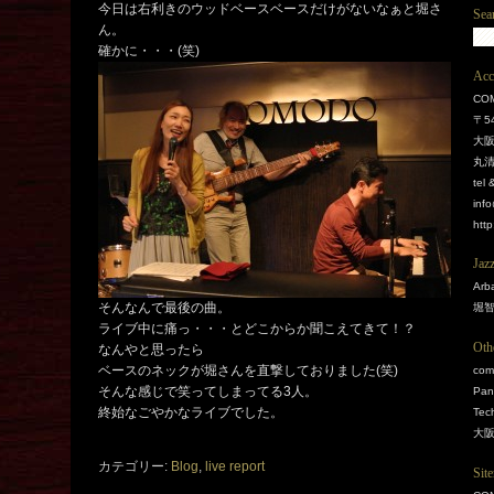
今日は右利きのウッドベースベースだけがないなぁと堀さ
Sea
ん。
確かに・・・(笑)
Acc
COM
〒54
大阪
丸清
tel
inf
htt
Jaz
Arb
そんなんで最後の曲。
堀智彦
ライブ中に痛っ・・・とどこからか聞こえてきて！？
Oth
なんやと思ったら
ベースのネックが堀さんを直撃しておりました(笑)
com
そんな感じで笑ってしまってる3人。
Pan
終始なごやかなライブでした。
Tec
大
カテゴリー:
Blog
,
live report
Sit