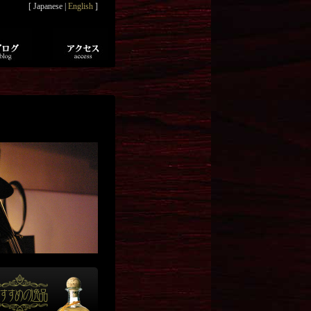
[ Japanese |
English
]