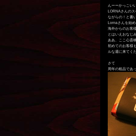
んーーかっこい
LORNAさんの
ながらの！と書
Lornaさんを
海外からのお客
とはいえおなじ
ああ、ここ心斎橋
初めてのお客様
ルな週に来てく
さて
周年の粗品であった