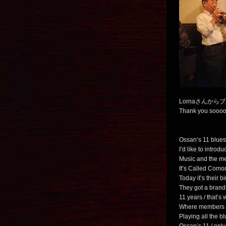
Lornaさんか
Thank you sooo
Ossan’s 11 blues
I’d like to intro
Music and the m
It’s Called Como
Today it’s their b
They got a brand
11 years / that’s 
Where members a
Playing all the b