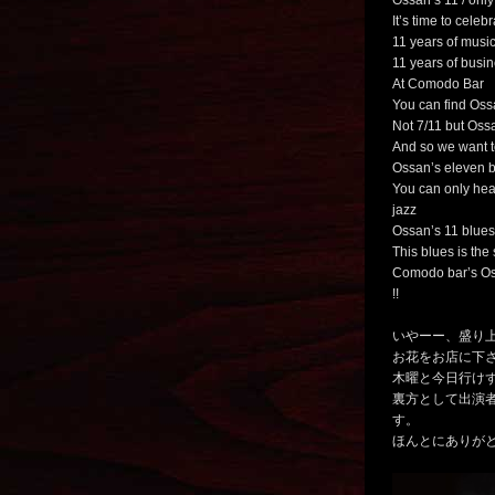
Ossan’s 11 / on
It’s time to celeb
11 years of musi
11 years of busin
At Comodo Bar
You can find Oss
Not 7/11 but Ossa
And so we want t
Ossan’s eleven 
You can only hea
jazz
Ossan’s 11 blues
This blues is the 
Comodo bar’s Os
!!
いやーー、盛り
お花をお店に下
木曜と今日行け
裏方として出演
す。
ほんとにありが