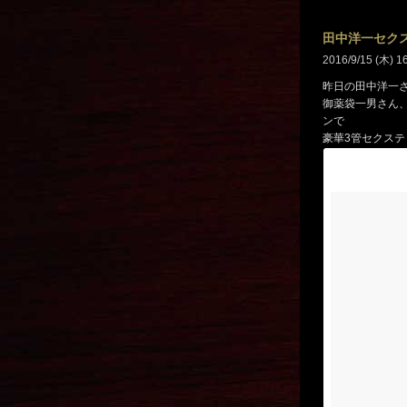
田中洋一セク
2016/9/15 (木) 1
昨日の田中洋一
御薬袋一男さん
ンで
豪華3管セクステ