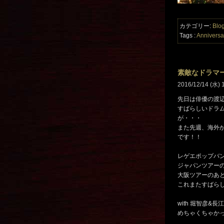
カテゴリー:
Blo
Tags :
Anniversa
素敵なドラマ
2016/12/14 (水) 
先日は俳優の渡
すばらしいドラ
が・・・
また先週、海外
です！！
レゲエポップバン
ジャパンツアー
大阪ツアーのあ
これまたすばら
with 堀智彦&長
めちゃくちゃか