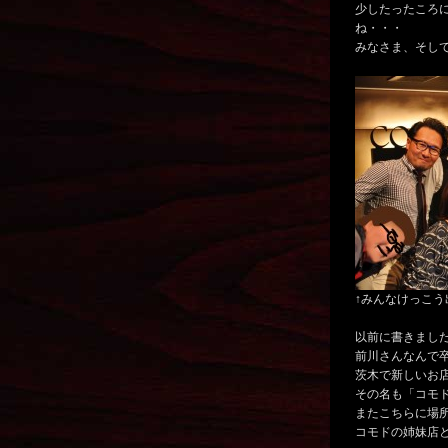
少したったころ
ね・・・
みなさま、そし
↑みんなけっこう
以前に書きまし
前川さんなんで
茨木で新しいお
その名も「コモ
またこちらに場
コモドの姉妹店