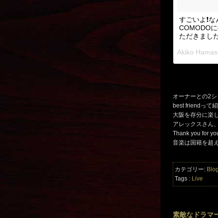
すごいよ❗️なん
COMODOに
ただきました
オーナーとの2シ
best frie
大阪を存分に楽
アレックスさん
Thank you for yo
音楽は国籍を超
カテゴリー:
Blo
Tags :
Live
素敵なドラマ