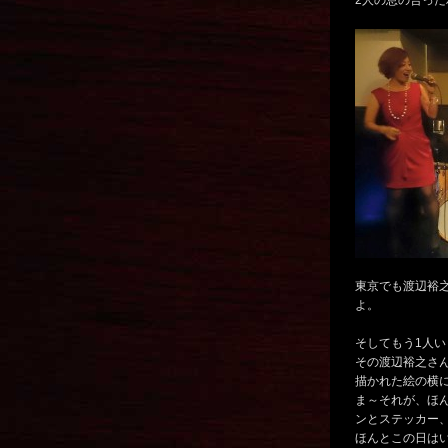
2人の息の合っ
東京でも渡辺裕之 
よ。
そしてもう1人
その渡辺裕之さ
描かれた絵の横
ま～それが、ほ
ンとステッカー
ほんとこの日は