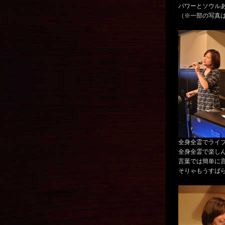
パワーとソウル
（※一部の写真
全身全霊でライ
全身全霊で楽し
言葉では簡単に
そりゃもうすば