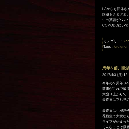
LAからも団体さ
国籍もさまざま
生の英語がバン
COMODOにい
カテゴリー:
Blo
Tags :
foreigner
周年&前川最
2017/4/3 (月) 18:
今年の９周年３da
前川がこれで最
大盛り上がりで
最終日は立ち見
最終日は小柳淳
花粉症で大変な
ライブが始まっ
そんなことは微