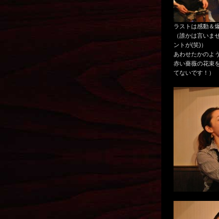
ラストは感動＆
（誰かは言いま
ントが(笑)）
あわせたかのよ
赤い薔薇の花束
てないです！）