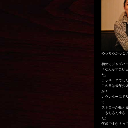
めっちゃかっこ
初めてジャズバ
「なんかすごい
た。
ラッキー？でし
この日は最年少
が！！
カウンターにド
て
ストローが吸えま
（もちろん小さ
た）
何歳ですか？っ