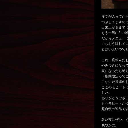
注文が入ってか
つぶしてますの
出来上がるまで
もう一気に3～4
だからメニュー
いちおう隠れメ
とはいえいつで
これ一度頼んだ
やみつきになっ
夏になったら絶対
（期間限定って
こないだ常連の
ここのモヒート
した。
ありがとうござい
もうモヒートが
超自慢の逸品で
暑い夜にぜひ、
爽やかに。