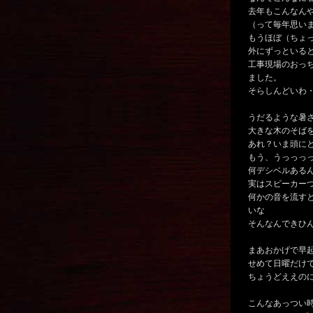
去年もこんなん
（って毎年思い
もうほぼ（ちょっ
外にずっといる
工事現場のおっ
ました。
そらしんどいわ
うだるような暑
大きな木のそば
あれ？いま頭に
もう、うっっっ
何デシベルある
実はスピーカー
何かの音を流す
いな
そんなんできひん
まあおかげで早
せめて日曜だけで
ちょうどええのに
こんなあっつい