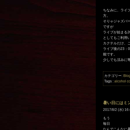
ちなみに、ライ
方。
そりゃジャズバ
ですが
ライブが始まる2
としてもご利用
カクテルだけ、
ライブ後の23：0
能です。
少しでも涼みに
カテゴリー:
Blo
Tags :
alcohol
co
暑い日にはミ
2017/8/2 (水) 16:
もう
毎日
なんでこんなに