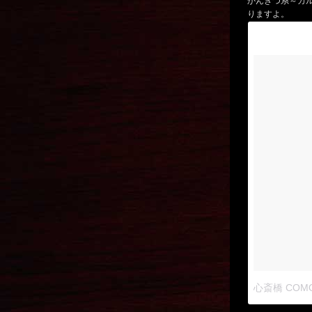
かんきつ系～カ
りますよ。