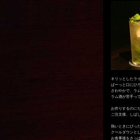
キリッとしたラ
ぱーっと口にひ
さわやかで、ラ
ラム酒が苦手っ
お作りするのに
ご注文後、しば
熱いときにぴっ
クールダウンと
お食事後をさっ