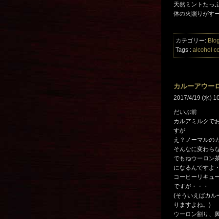
天然ミントたっ
体の火照りがす
カテゴリー:
Blo
Tags :
alcohol
co
カルーアウー
2017/4/19 (水) 1
だいぶ前
カルアミルクで
すが
え？ノーマルの
そんなに変わら
でもねウーロン
になるんですよ
コーヒーリキュ
ですが・・・
(そういえばカ
りますよね。)
ウーロン割り、