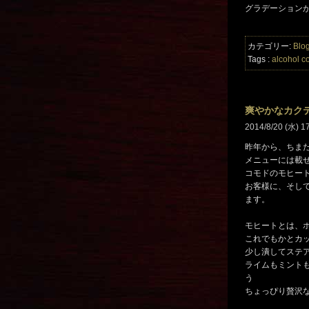
グラデーション
カテゴリー:
Blo
Tags :
alcohol
co
爽やかなカク
2014/8/20 (水) 1
昨年から、ちま
メニューには載
コモドのモヒー
お客様に、そし
ます。
モヒートとは、
これでもかとカ
少し潰してステ
ライムもミント
う
ちょっぴり贅沢