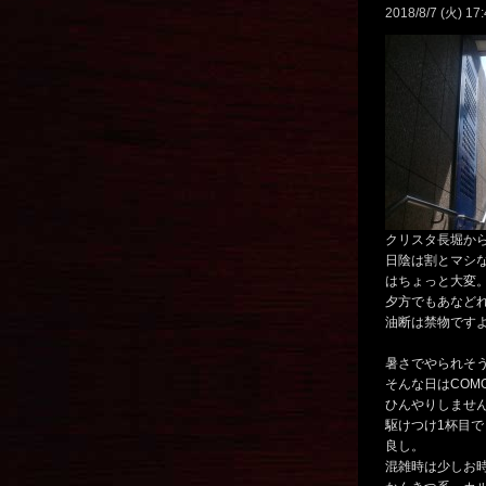
2018/8/7 (火) 17:
クリスタ長堀か
日陰は割とマシ
はちょっと大変
夕方でもあなど
油断は禁物です
暑さでやられそ
そんな日はCOM
ひんやりしませ
駆けつけ1杯目
良し。
混雑時は少しお