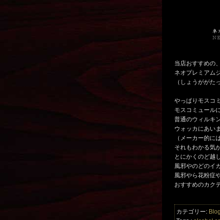
当店おすすめの
ネオプレミアム
（しょうががた
やっぱりモスコ
モスコミュール
普通のウィルキ
ウォッカにあい
（メーカー的には
それもわかる気
とにかくのど越
風邪やのどのイ
風邪やら花粉症
おすすめのカク
カテゴリー:
Blo